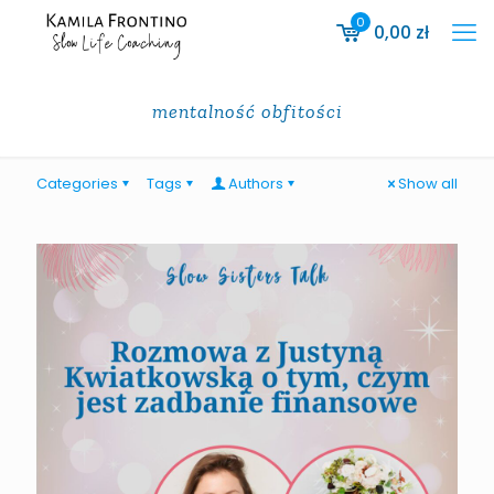
0
0,00
zł
mentalność obfitości
Categories
Tags
Authors
Show all