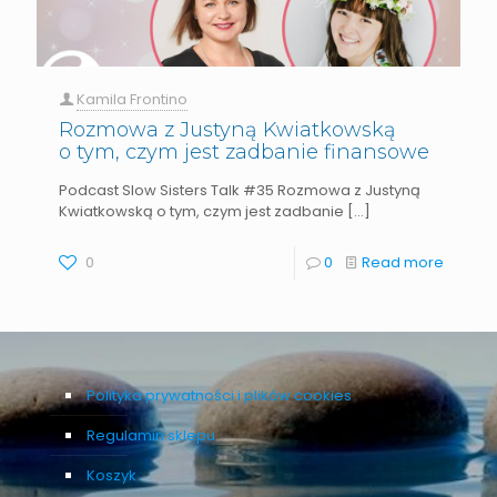
Kamila Frontino
Rozmowa z Justyną Kwiatkowską
o tym, czym jest zadbanie finansowe
Podcast Slow Sisters Talk #35 Rozmowa z Justyną
Kwiatkowską o tym, czym jest zadbanie
[…]
0
0
Read more
Polityka prywatności i plików cookies
Regulamin sklepu
Koszyk