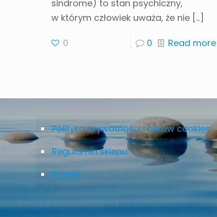
sindrome) to stan psychiczny,
w którym człowiek uważa, że ​​nie
[…]
0
0
Read more
Polityka prywatności i plików cookies
Regulamin sklepu
Koszyk