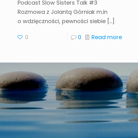
Podcast Slow Sisters Talk #3
Rozmowa z Jolantą Górniak m.in
o wdzięczności, pewności siebie
[…]
0
0
Read more