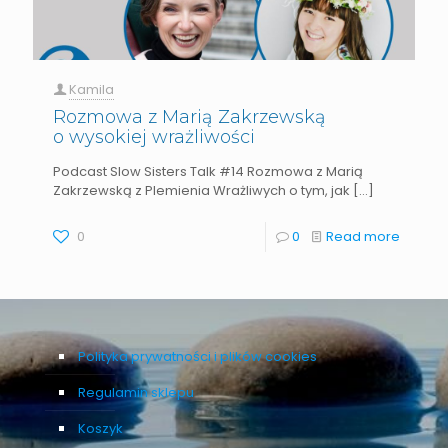
Kamila
Rozmowa z Marią Zakrzewską
o wysokiej wrażliwości
Podcast Slow Sisters Talk #14 Rozmowa z Marią
Zakrzewską z Plemienia Wrażliwych o tym, jak
[…]
0
0
Read more
Polityka prywatności i plików cookies
Regulamin sklepu
Koszyk