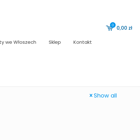
0
0,00
zł
ty we Włoszech
Sklep
Kontakt
Show all