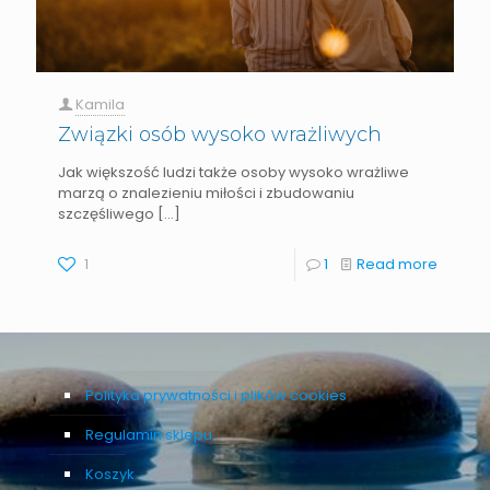
Kamila
Związki osób wysoko wrażliwych
Jak większość ludzi także osoby wysoko wrażliwe
marzą o znalezieniu miłości i zbudowaniu
szczęśliwego
[…]
1
1
Read more
Polityka prywatności i plików cookies
Regulamin sklepu
Koszyk