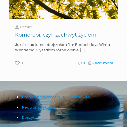
Kamila
Komorebi, czyli zachwyt życiem
Jakiś czas temu obejrzałam film Perfect days Wima
Wendersa. Słyszałam różne opinie
[…]
1
0
Read more
Polityka prywatności i plików cookies
Regulamin sklepu
Koszyk