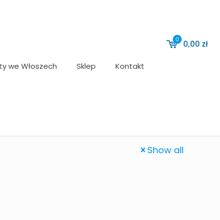
0
0,00
zł
ty we Włoszech
Sklep
Kontakt
Show all