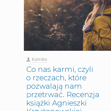
Kamila
Co nas karmi, czyli
o rzeczach, które
pozwalają nam
przetrwać. Recenzja
książki Agnieszki