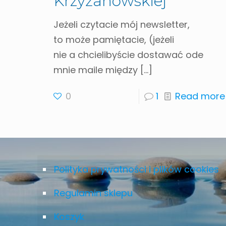
Krzyżanowskiej
Jeżeli czytacie mój newsletter,
to może pamiętacie, (jeżeli
nie a chcielibyście dostawać ode
mnie maile między
[…]
0
1
Read more
Polityka prywatności i plików cookies
Regulamin sklepu
Koszyk