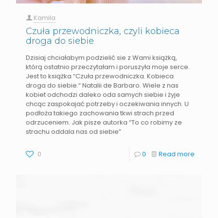
Kamila
Czuła przewodniczka, czyli kobieca
droga do siebie
Dzisiaj chciałabym podzielić sie z Wami książką,
którą ostatnio przeczytałam i poruszyła moje serce.
Jest to książka “Czuła przewodniczka. Kobieca
droga do siebie.“ Natalii de Barbaro. Wiele z nas
kobiet odchodzi daleko oda samych siebie i żyje
chcąc zaspokajać potrzeby i oczekiwania innych. U
podłoża takiego zachowania tkwi strach przed
odrzuceniem. Jak pisze autorka “To co robimy ze
strachu oddala nas od siebie”
0
0
Read more