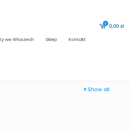
0
0,00
zł
ty we Włoszech
Sklep
Kontakt
Show all