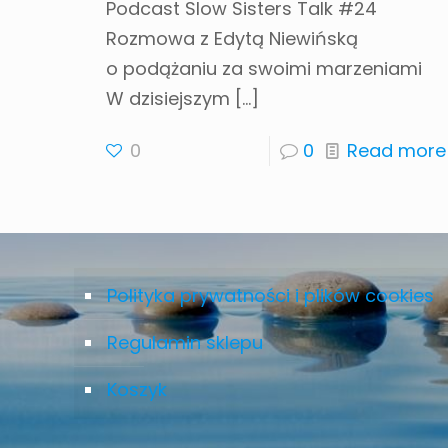
Podcast Slow Sisters Talk #24
Rozmowa z Edytą Niewińską
o podążaniu za swoimi marzeniami​
W dzisiejszym
[…]
0
0
Read more
Polityka prywatności i plików cookies
Regulamin sklepu
Koszyk