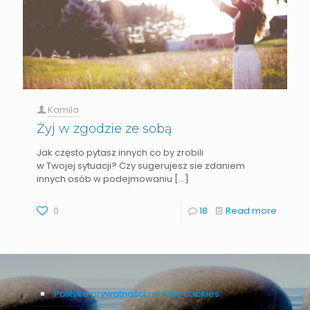
Kamila
Żyj w zgodzie ze sobą
Jak często pytasz innych co by zrobili
w Twojej sytuacji? Czy sugerujesz sie zdaniem
innych osób w podejmowaniu
[…]
0
18
Read more
Polityka prywatności i plików cookies