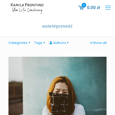
0
0,00
zł
autentyczność
Categories
Tags
Authors
Show all