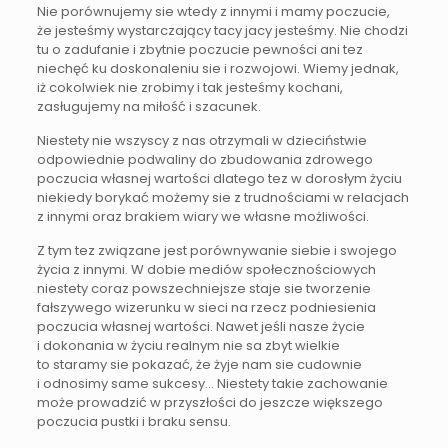
Nie porównujemy sie wtedy z innymi i mamy poczucie,
że jesteśmy wystarczający tacy jacy jesteśmy. Nie chodzi
tu o zadufanie i zbytnie poczucie pewności ani tez
niechęć ku doskonaleniu sie i rozwojowi. Wiemy jednak,
iż cokolwiek nie zrobimy i tak jesteśmy kochani,
zasługujemy na miłość i szacunek.
Niestety nie wszyscy z nas otrzymali w dzieciństwie
odpowiednie podwaliny do zbudowania zdrowego
poczucia własnej wartości dlatego tez w dorosłym życiu
niekiedy borykać możemy sie z trudnościami w relacjach
z innymi oraz brakiem wiary we własne możliwości.
Z tym tez związane jest porównywanie siebie i swojego
życia z innymi. W dobie mediów społecznościowych
niestety coraz powszechniejsze staje sie tworzenie
fałszywego wizerunku w sieci na rzecz podniesienia
poczucia własnej wartości. Nawet jeśli nasze życie
i dokonania w życiu realnym nie sa zbyt wielkie
to staramy sie pokazać, że żyje nam sie cudownie
i odnosimy same sukcesy… Niestety takie zachowanie
może prowadzić w przyszłości do jeszcze większego
poczucia pustki i braku sensu.