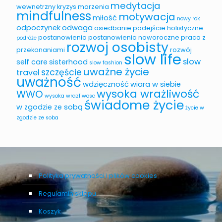
medytacja
wewnetrzny
kryzys
marzenia
mindfulness
motywacja
miłość
nowy rok
odpoczynek
odwaga
osiedbanie
podejście holistyczne
postanowienia
postanowienia noworoczne
praca z
podróże
rozwoj osobisty
przekonaniami
rozwój
slow life
slow
self care
sisterhood
slow fashion
uważne życie
szczęście
travel
uważność
wdzięczność
wiara w siebie
wysoka wrażliwość
WWO
wysoka wrazliwosc
świadome życie
w zgodzie ze sobą
życie w
zgodzie ze soba
Polityka prywatności i plików cookies
Regulamin sklepu
Koszyk