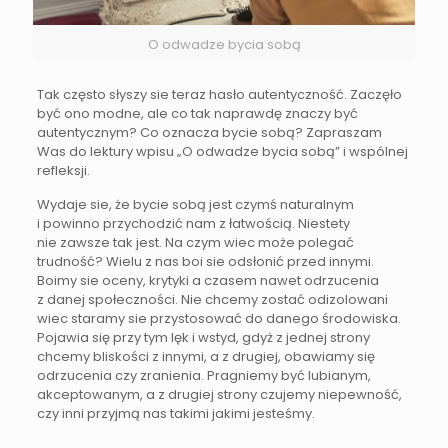
O odwadze bycia sobą
Tak często słyszy sie teraz hasło autentyczność. Zaczęło
być ono modne, ale co tak naprawdę znaczy być
autentycznym? Co oznacza bycie sobą? Zapraszam
Was do lektury wpisu „O odwadze bycia sobą” i wspólnej
refleksji.
Wydaje sie, że bycie sobą jest czymś naturalnym
i powinno przychodzić nam z łatwością. Niestety
nie zawsze tak jest. Na czym wiec może polegać
trudność? Wielu z nas boi sie odsłonić przed innymi.
Boimy sie oceny, krytyki a czasem nawet odrzucenia
z danej społeczności. Nie chcemy zostać odizolowani
wiec staramy sie przystosować do danego środowiska.
Pojawia się przy tym lęk i wstyd, gdyż z jednej strony
chcemy bliskości z innymi, a z drugiej, obawiamy się
odrzucenia czy zranienia. Pragniemy być lubianym,
akceptowanym, a z drugiej strony czujemy niepewność,
czy inni przyjmą nas takimi jakimi jesteśmy.