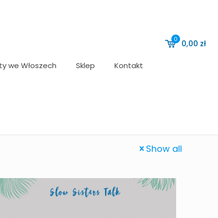
0
0,00
zł
ty we Włoszech
Sklep
Kontakt
Show all