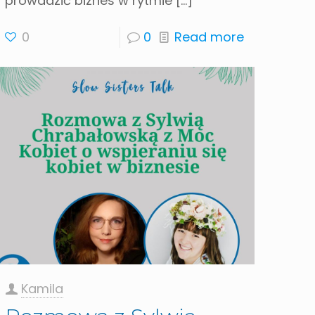
prowadzić biznes w rytmie
[…]
0
0
Read more
Kamila