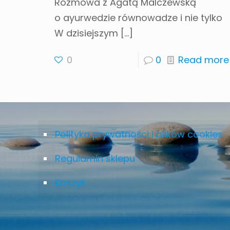
Rozmowa z Agatą Malczewską
o ayurwedzie równowadze i nie tylko
W dzisiejszym
[…]
0
0
Read more
Polityka prywatności i plików cookies
Regulamin sklepu
Koszyk