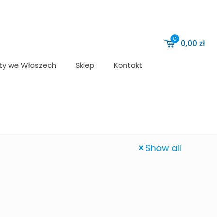
0
0,00
zł
ty we Włoszech
Sklep
Kontakt
Show all