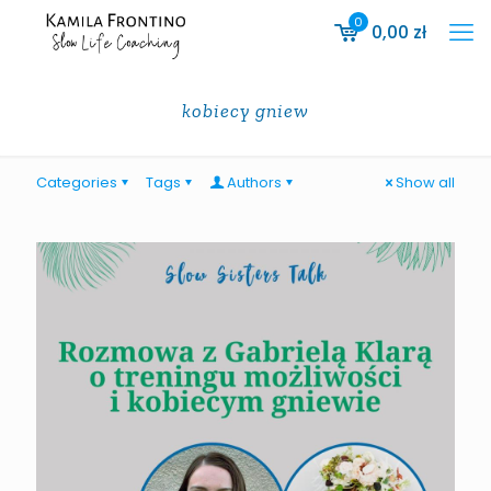
0
0,00
zł
kobiecy gniew
Categories
Tags
Authors
Show all