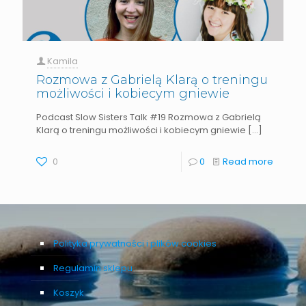
Kamila
Rozmowa z Gabrielą Klarą o treningu
możliwości i kobiecym gniewie
Podcast Slow Sisters Talk #19 Rozmowa z Gabrielą
Klarą o treningu możliwości i kobiecym gniewie
[…]
0
0
Read more
Polityka prywatności i plików cookies
Regulamin sklepu
Koszyk