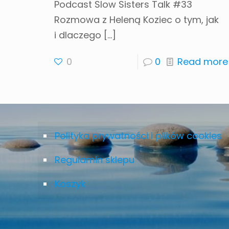
Podcast Slow Sisters Talk #33
Rozmowa z Heleną Koziec o tym, jak
i dlaczego
[…]
0
0
Read more
Polityka prywatności i plików cookies
Regulamin sklepu
Koszyk