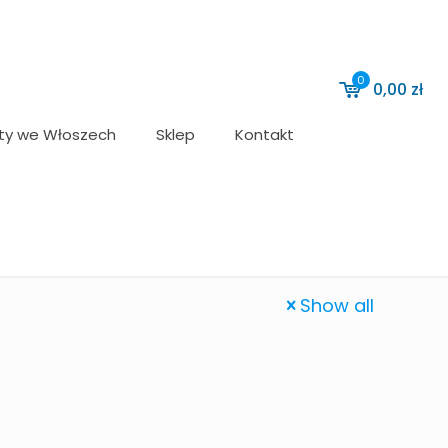
0
0,00
zł
ty we Włoszech
Sklep
Kontakt
Show all