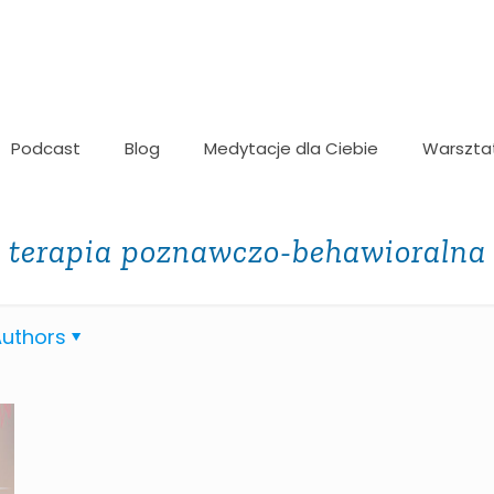
Podcast
Blog
Medytacje dla Ciebie
Warszta
terapia poznawczo-behawioralna
uthors