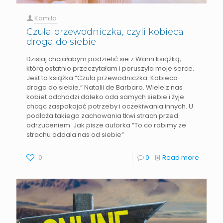
Kamila
Czuła przewodniczka, czyli kobieca
droga do siebie
Dzisiaj chciałabym podzielić sie z Wami książką,
którą ostatnio przeczytałam i poruszyła moje serce.
Jest to książka “Czuła przewodniczka. Kobieca
droga do siebie.“ Natalii de Barbaro. Wiele z nas
kobiet odchodzi daleko oda samych siebie i żyje
chcąc zaspokajać potrzeby i oczekiwania innych. U
podłoża takiego zachowania tkwi strach przed
odrzuceniem. Jak pisze autorka “To co robimy ze
strachu oddala nas od siebie”
0
0
Read more