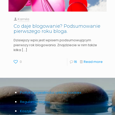
Kamila
Co daje blogowanie? Podsumowanie
pierwszego roku bloga.
Dzisiejszy wpis jest wpisem podsumowującym
pierwszy rok blogowania. Znajdziecie w nim także
kilka
[…]
0
16
Read more
Polityka prywatności i plików cookies
Regulamin sklepu
Koszyk