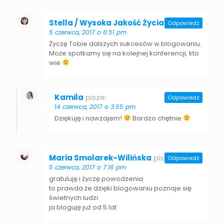
Stella / Wysoka Jakość Życia
pisze:
Odpowiedz
5 czerwca, 2017 o 6:51 pm
Życzę Tobie dalszych sukcesów w blogowaniu.
Może spotkamy się na kolejnej konferencji, kto
wie
Kamila
pisze:
Odpowiedz
14 czerwca, 2017 o 3:55 pm
Dziękuję i nawzajem!
Bardzo chętnie
Maria Smolarek-Wilińska
pisze:
Odpowiedz
5 czerwca, 2017 o 7:16 pm
gratuluję i życzę powodzenia
to prawda że dzięki blogowaniu poznaje się
świetnych ludzi
ja bloguję już od 5 lat