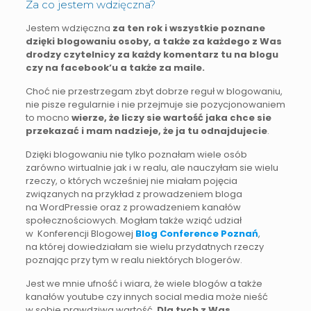
Za co jestem wdzięczna?
Jestem wdzięczna
za ten rok i wszystkie poznane
dzięki blogowaniu osoby, a także za każdego z Was
drodzy czytelnicy za każdy komentarz tu na blogu
czy na facebook’u a także za maile.
Choć nie przestrzegam zbyt dobrze reguł w blogowaniu,
nie pisze regularnie i nie przejmuje sie pozycjonowaniem
to mocno
wierze, że liczy sie wartość jaka chce sie
przekazać i mam nadzieje, że ja tu odnajdujecie
.
Dzięki blogowaniu nie tylko poznałam wiele osób
zarówno wirtualnie jak i w realu, ale nauczyłam sie wielu
rzeczy, o których wcześniej nie miałam pojęcia
związanych na przykład z prowadzeniem bloga
na WordPressie oraz z prowadzeniem kanałów
społecznościowych. Mogłam także wziąć udział
w Konferencji Blogowej
Blog Conference Poznań
,
na której dowiedziałam sie wielu przydatnych rzeczy
poznając przy tym w realu niektórych blogerów.
Jest we mnie ufność i wiara, że wiele blogów a także
kanałów youtube czy innych social media może nieść
w sobie prawdziwa wartość.
Dla tych z Was,