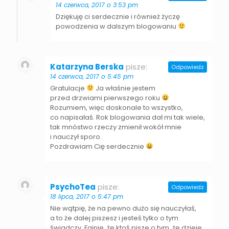
14 czerwca, 2017 o 3:53 pm
Dziękuję ci serdecznie i również życzę
powodzenia w dalszym blogowaniu
Katarzyna Berska
pisze:
Odpowiedz
14 czerwca, 2017 o 5:45 pm
Gratulacje
Ja właśnie jestem
przed drzwiami pierwszego roku
Rozumiem, więc doskonale to wszystko,
co napisałaś. Rok blogowania dał mi tak wiele,
tak mnóstwo rzeczy zmienił wokół mnie
i nauczył sporo.
Pozdrawiam Cię serdecznie
PsychoTea
pisze:
Odpowiedz
18 lipca, 2017 o 5:47 pm
Nie wątpię, że na pewno dużo się nauczyłaś,
a to że dalej piszesz i jesteś tylko o tym
świadczy. Fajnie, że ktoś pisze o tym, że dzieje