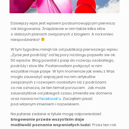
Dzisiejszy wpis jest wpisem podsumowującym pierwszy
rok blogowania. Znajdziecie w nim także kilka słów
o dalszych planach związanych z blogiem. A na koniec
niespodzianka!
W tym tygodniu minął rok od publikacji pierwszego wpisu:
„Życie jest podróżą” od tej pory na blogu pojawiło sie ok.
50 wpisów. Blog powstał z pasji do rozwoju osobistego,
podróży i slow life. Postanowiłam połączyć w nim
wszystkie moje pasje. W tym momencie jak wielu z Was
mogło zauważyć więcej jest na nim artykułów
związanych z rozwojem osobistym niż z podróżami
co nie oznacza, że ten temat porzucam. Jak może
zauważyliście od jakiegoś czasu zmieniła sie domena
oraz nazwa na
facebook’u
. Zaczęłam pisać
pod własnym imieniem i nazwiskiem.
Na pytanie zadane w tytule mogę odpowiedzieć
blogowanie przede wszystkim daje
możliwość poznania wspaniałych ludzi
. Przez ten rok