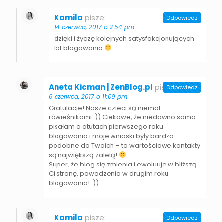
Kamila
pisze:
Odpowiedz
14 czerwca, 2017 o 3:54 pm
dzięki i życzę kolejnych satysfakcjonujących
lat blogowania
Aneta Kicman | ZenBlog.pl
pisze:
Odpowiedz
6 czerwca, 2017 o 11:09 pm
Gratulacje! Nasze dzieci są niemal
rówieśnikami :)) Ciekawe, że niedawno sama
pisałam o atutach pierwszego roku
blogowania i moje wnioski były bardzo
podobne do Twoich – to wartościowe kontakty
są największą zaletą!
Super, że blog się zmienia i ewoluuje w bliższą
Ci stronę, powodzenia w drugim roku
blogowania! :))
Kamila
pisze:
Odpowiedz