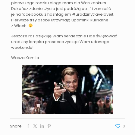
pierwszego roczku bloga mam dla Was konkurs.
Dokończ zdanie „życie jest podróżą bo…” i zamieść
je na facebooku z hashtagiem #urodzinytraveloveit.
Pierwsze trzy osoby utrzymają upominki kulinarne
z Włoch.
Jeszcze raz dziękuję Wam serdecznie i ide świętować
urodziny lampka prosecco życząc Wam udanego
weekendu!
Wasza Kamila
Share
0