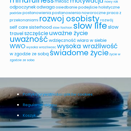
mindfulness
motywacja
miłość
nowy rok
odpoczynek
odwaga
osiedbanie
podejście holistyczne
postanowienia
postanowienia noworoczne
praca z
podróże
rozwoj osobisty
przekonaniami
rozwój
slow life
slow
self care
sisterhood
slow fashion
uważne życie
szczęście
travel
uważność
wdzięczność
wiara w siebie
wysoka wrażliwość
WWO
wysoka wrazliwosc
świadome życie
w zgodzie ze sobą
życie w
zgodzie ze soba
Polityka prywatności i plików cookies
Regulamin sklepu
Koszyk