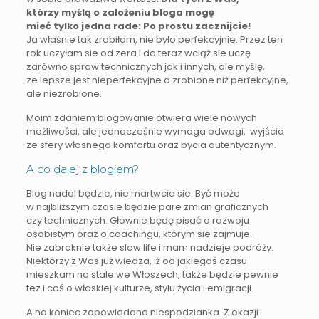
którzy myślą o założeniu bloga mogę
mieć tylko jedna rade: Po prostu zacznijcie!
Ja właśnie tak zrobiłam, nie było perfekcyjnie. Przez ten
rok uczyłam sie od zera i do teraz wciąż sie uczę
zarówno spraw technicznych jak i innych, ale myślę,
ze lepsze jest nieperfekcyjne a zrobione niż perfekcyjne,
ale niezrobione.
Moim zdaniem blogowanie otwiera wiele nowych
możliwości, ale jednocześnie wymaga odwagi, wyjścia
ze sfery własnego komfortu oraz bycia autentycznym.
A co dalej z blogiem?
Blog nadal będzie, nie martwcie sie. Być może
w najbliższym czasie będzie pare zmian graficznych
czy technicznych. Głownie będę pisać o rozwoju
osobistym oraz o coachingu, którym sie zajmuje.
Nie zabraknie także slow life i mam nadzieje podróży.
Niektórzy z Was już wiedza, iż od jakiegoś czasu
mieszkam na stale we Włoszech, także będzie pewnie
tez i coś o włoskiej kulturze, stylu życia i emigracji.
A na koniec zapowiadana niespodzianka. Z okazji