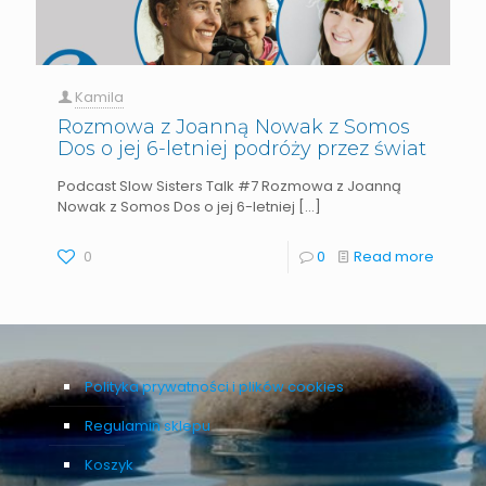
Kamila
Rozmowa z Joanną Nowak z Somos
Dos o jej 6-letniej podróży przez świat
Podcast Slow Sisters Talk #7 Rozmowa z Joanną
Nowak z Somos Dos o jej 6-letniej
[…]
0
0
Read more
Polityka prywatności i plików cookies
Regulamin sklepu
Koszyk