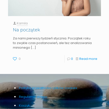
Kamila
Na początek
Za nami pierwszy tydzień stycznia. Początek roku
to zwykle czas postanowień, ale tez analizowania
minionego
[…]
0
0
Read more
Polityka prywatności i plików cookies
Regulamin sklepu
Koszyk