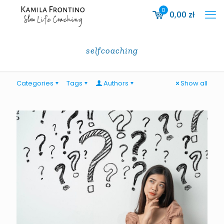
0
0,00
zł
selfcoaching
Categories
Tags
Authors
Show all