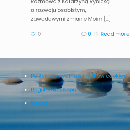
Rozmowa z Katarzyną Rybicką
o rozwoju osobistym,
zawodowymi zmianie Moim
[…]
0
0
Read more
Polityka prywatności i plików cookies
Regulamin sklepu
Koszyk