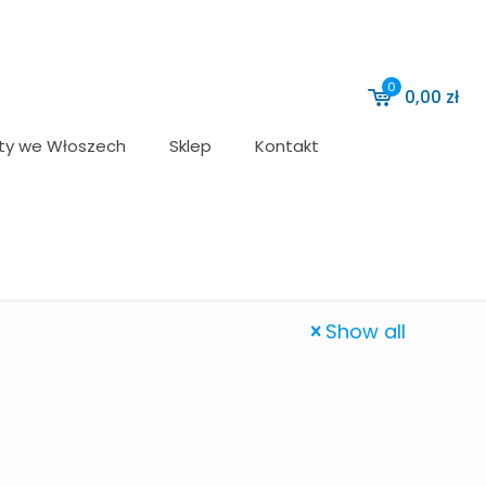
0
0,00
zł
ty we Włoszech
Sklep
Kontakt
Show all