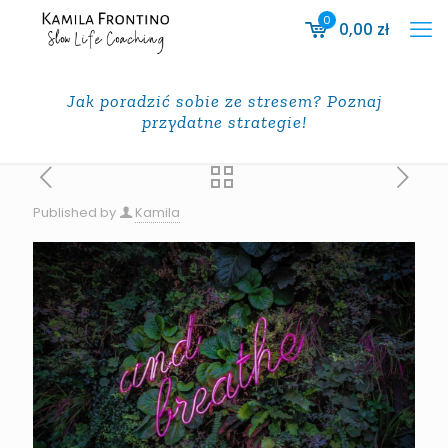
0
0,00
zł
Jak poradzić sobie ze stresem? Poznaj
przydatne strategie!
Published by
Kamila