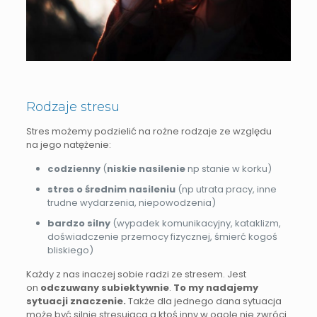
Rodzaje stresu
Stres możemy podzielić na rożne rodzaje ze względu
na jego natężenie:
codzienny
(
niskie nasilenie
np stanie w korku)
stres o średnim nasileniu
(np utrata pracy, inne
trudne wydarzenia, niepowodzenia)
bardzo silny
(wypadek komunikacyjny, kataklizm,
doświadczenie przemocy fizycznej, śmierć kogoś
bliskiego)
Każdy z nas inaczej sobie radzi ze stresem. Jest
on
odczuwany subiektywnie
.
To my nadajemy
sytuacji znaczenie.
Także dla jednego dana sytuacja
może być silnie stresująca a ktoś inny w ogole nie zwróci