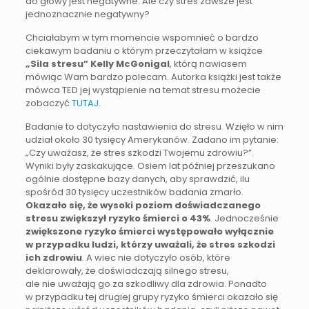
do głowy jest negatywne. Ale czy stres zawsze jest
jednoznacznie negatywny?
Chciałabym w tym momencie wspomnieć o bardzo
ciekawym badaniu o którym przeczytałam w książce
„Sila stresu” Kelly McGonigal
, którą nawiasem
mówiąc Wam bardzo polecam. Autorka książki jest także
mówca TED jej wystąpienie na temat stresu możecie
zobaczyć
TUTAJ
.
Badanie to dotyczyło nastawienia do stresu. Wzięło w nim
udział około 30 tysięcy Amerykanów. Zadano im pytanie:
„Czy uważasz, że stres szkodzi Twojemu zdrowiu?”.
Wyniki były zaskakujące. Osiem lat później przeszukano
ogólnie dostępne bazy danych, aby sprawdzić, ilu
spośród 30 tysięcy uczestników badania zmarło.
Okazało się, że wysoki poziom doświadczanego
stresu zwiększył ryzyko śmierci o 43%
. Jednocześnie
zwiększone ryzyko śmierci występowało wyłącznie
w przypadku ludzi, którzy uważali, że stres szkodzi
ich zdrowiu
. A wiec nie dotyczyło osób, które
deklarowały, że doświadczają silnego stresu,
ale nie uważają go za szkodliwy dla zdrowia. Ponadto
w przypadku tej drugiej grupy ryzyko śmierci okazało się