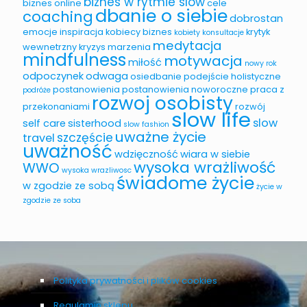
biznes w rytmie slow
biznes online
cele
dbanie o siebie
coaching
dobrostan
emocje
inspiracja
kobiecy biznes
krytyk
kobiety
konsultacje
medytacja
wewnetrzny
kryzys
marzenia
mindfulness
motywacja
miłość
nowy rok
odpoczynek
odwaga
osiedbanie
podejście holistyczne
postanowienia
postanowienia noworoczne
praca z
podróże
rozwoj osobisty
przekonaniami
rozwój
slow life
slow
self care
sisterhood
slow fashion
uważne życie
szczęście
travel
uważność
wdzięczność
wiara w siebie
wysoka wrażliwość
WWO
wysoka wrazliwosc
świadome życie
w zgodzie ze sobą
życie w
zgodzie ze soba
Polityka prywatności i plików cookies
Regulamin sklepu