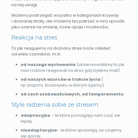
na nią uwagi.
Możemy postrzegać wszystko w kategoriach krzywdy
i doznanej straty, ale możemy tez patrzeć w inny sposób.
jako szanse na zmianę, nowe opcje i możliwości.
Reakcja na stres
To jak reagujemy na doznany stres może zależeć
od wielu czynników. m.in:
od naszego wychowania
(obserwowaliśmy to jak
nasi rodzice reagowali na stres gdy byliśmy mali)
od naszych wzorców w trakcie życia
(
np znajomi, środowisko w którym żyjemy)
od cech osobowościowych, od temperamentu
Style radzenia sobie ze stresem:
adaptacyjne
– te które pomagają nam czuć sie
lepiej
nieadaptacyjne
– te które sprawiają, ze czujemy
sie gorzej