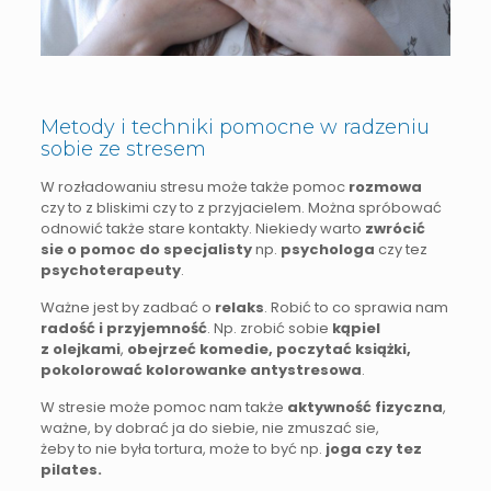
Metody i techniki pomocne w radzeniu
sobie ze stresem
W rozładowaniu stresu może także pomoc
rozmowa
czy to z bliskimi czy to z przyjacielem. Można spróbować
odnowić także stare kontakty. Niekiedy warto
zwrócić
sie o pomoc do specjalisty
np.
psychologa
czy tez
psychoterapeuty
.
Ważne jest by zadbać o
relaks
. Robić to co sprawia nam
radość i przyjemność
. Np. zrobić sobie
kąpiel
z olejkami
,
obejrzeć komedie, poczytać książki,
pokolorować kolorowanke antystresowa
.
W stresie może pomoc nam także
aktywność fizyczna
,
ważne, by dobrać ja do siebie, nie zmuszać sie,
żeby to nie była tortura, może to być np.
joga czy tez
pilates.