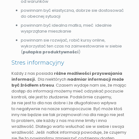
od warunków
powinnam być elastyczna, dobrze sie dostosować
do obecnej sytuacji
powinnam być idealna matka, mieć idealnie
wysprzątane mieszkanie
powinnam sie rozwijać, robić kursy online,
wykorzystać ten czas na zainwestowanie w siebie
(
pułapka produktywności
)
Stres informacyjny
Każdy z nas posiada
różne możliwości przyswajania
informacji.
Dla niektórych
nadmiar informacji może
być źródłem stresu
. Czasem wydaje nam sie, że mając
dostęp do informacji możemy mieć odzyskać poczucie
kontroli, ale jest to złudzenie. Podskórnie czujemy,
że nie jest to dla nas dobre i że długofalowo wpływa
to negatywnie na nasze samopoczucie. Być może ktoś
inny nie będzie sie tak przejmował i na dla niego nie jest
to problem, ale każdy z nas ma inne limity i inna
wrażliwość. Dlatego warto wsłuchać sie w siebie i swoja
wrażliwość. Jeśli natłok informacji powoduje, że czujemy
sie źle to powinniśmy zmniejszyć codzienny dostęp