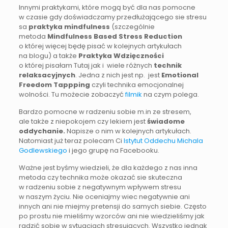
Innymi praktykami, które mogą być dla nas pomocne
w czasie gdy doświadczamy przedłużającego sie stresu
sa
praktyka mindfulness
(szczególnie
metoda
Mindfulness Based Stress Reduction
o której więcej będę pisać w kolejnych artykułach
na blogu) a także
Praktyka Wdzięczności
o której pisałam Tutaj jak i wiele różnych
technik
relaksacyjnych
. Jedna z nich jest np. jest
Emotional
Freedom Tappping
czyli technika emocjonalnej
wolności. Tu możecie zobaczyć
filmik
na czym polega.
Bardzo pomocne w radzeniu sobie m.in ze stresem,
ale także z niepokojem czy lekiem jest
świadome
oddychanie.
Napisze o nim w kolejnych artykułach.
Natomiast już teraz polecam Ci
Istytut Oddechu Michala
Godlewskiego
i jego grupę na Facebooku.
Ważne jest byśmy wiedzieli, że dla każdego z nas inna
metoda czy technika może okazać sie skuteczna
w radzeniu sobie z negatywnym wpływem stresu
w naszym życiu. Nie oceniajmy wiec negatywnie ani
innych ani nie miejmy pretensji do samych siebie. Często
po prostu nie mieliśmy wzorców ani nie wiedzieliśmy jak
radzić sobie w sytuacjach stresujących. Wszystko jednak