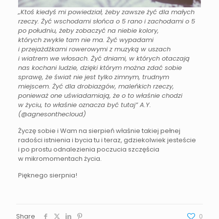
„Ktoś kiedyś mi powiedział, żeby zawsze żyć dla małych
rzeczy. Żyć wschodami słońca o 5 rano i zachodami o 5
po południu, żeby zobaczyć na niebie kolory,
których zwykle tam nie ma. Żyć wypadami
i przejażdżkami rowerowymi z muzyką w uszach
i wiatrem we włosach. Żyć dniami, w których otaczają
nas kochani ludzie, dzięki którym można zdać sobie
sprawę, że świat nie jest tylko zimnym, trudnym
miejscem. Żyć dla drobiazgów, maleńkich rzeczy,
ponieważ one uświadamiają, że o to właśnie chodzi
w życiu, to właśnie oznacza być tutaj” A.Y.
(@agnesonthecloud)
Życzę sobie i Wam na sierpień właśnie takiej pełnej
radości istnienia i bycia tu i teraz, gdziekolwiek jesteście
i po prostu odnalezienia poczucia szczęścia
w mikromomentach życia.
Pięknego sierpnia!
Share
0