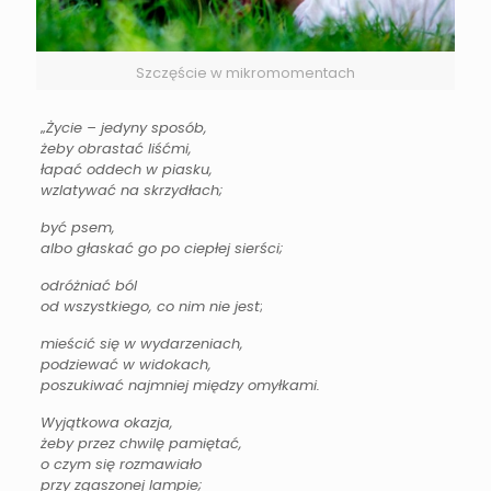
Szczęście w mikromomentach
„
Życie – jedyny sposób,
żeby obrastać liśćmi,
łapać oddech w piasku,
wzlatywać na skrzydłach;
być psem,
albo głaskać go po ciepłej sierści;
odróżniać ból
od wszystkiego, co nim nie jest
;
mieścić się w wydarzeniach,
podziewać w widokach,
poszukiwać najmniej między omyłkami.
Wyjątkowa okazja,
żeby przez chwilę pamiętać,
o czym się rozmawiało
przy zgaszonej lampie;