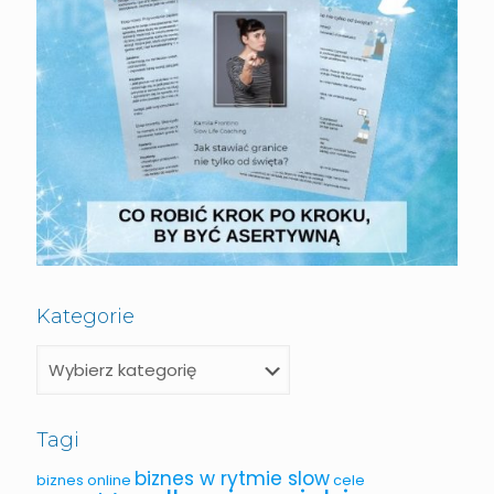
Kategorie
Tagi
biznes w rytmie slow
biznes online
cele