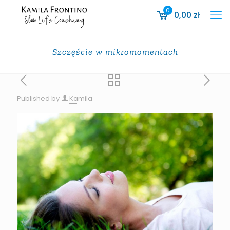
0
0,00
zł
Szczęście w mikromomentach
Published by
Kamila