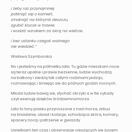
i żeby raz przynajmniej
potknąć się o kamień,
zmoknąć na którymś deszczu,
zgubić klucze w trawie;
i wodzić wzrokiem za iskrą na wietrze;
i bez ustanku czegoś ważnego
nie wiedzieć.”
Wisława Szymborska
No i jesteśmy na półmetku lata. Tu gdzie mieszkam noce
są teraz upalne i prawie bezsenne, ludzie wychodzą
na balkony i siedzą tak całymi rodzinami jedząc,
rozmawiając i śmiejąc sie do późnych godzin nocnych.
Młodzi ludzie bawią sie, słychać okrzyki a w tle cykady
czyli esencję dzięków śródziemnomorza.
Lato to tony piasku przynoszone z nad morza, arbuz
na śniadanie, obiad i kolacje, schodząca skóra, komary,
spacery nocą i patrzenie w gwiazdy.
Uwielbiam ten czas i obserwacje cieszących sie życiem