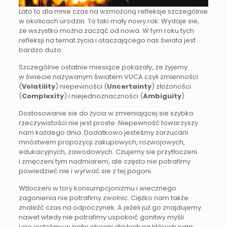
Lato to dla mnie czas na wzmożoną refleksje szczególnie
w okolicach urodzin. To taki mały nowy rok. Wydaje sie,
ze wszystko można zacząć od nowa. W tym roku tych
refleksji na temat życia i otaczającego nas świata jest
bardzo duzo.
Szczególnie ostatnie miesiące pokazały, ze żyjemy
w świecie nazywanym światem VUCA czyli zmienności
(
Volatility
) niepewności (
Uncertainty
) złożoności
(
Complexity
) i niejednoznaczności (
Ambiguity
).
Dostosowanie sie do życia w zmieniającej sie szybko
rzeczywistości nie jest proste. Niepewność towarzyszy
nam każdego dnia. Dodatkowo jesteśmy zarzucani
mnóstwem propozycji zakupowych, rozwojowych,
edukacyjnych, zawodowych. Czujemy sie przytłoczeni
i zmęczeni tym nadmiarem, ale często nie potrafimy
powiedzieć nie i wyrwać sie z tej pogoni.
Wtłoczeni w tory konsumpcjonizmu i wiecznego
zagonienia nie potrafimy zwolnic. Ciężko nam także
znaleźć czas na odpoczynek. A jeżeli już go znajdujemy
nawet wtedy nie potrafimy uspokoić gonitwy myśli
i nie jesteśmy w pełni obecni dla tych na których nam