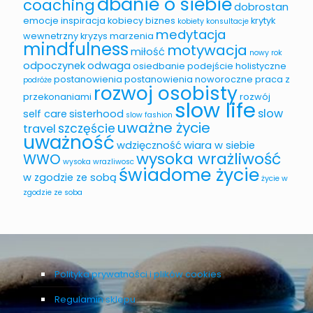
dbanie o siebie
coaching
dobrostan
emocje
inspiracja
kobiecy biznes
krytyk
kobiety
konsultacje
medytacja
wewnetrzny
kryzys
marzenia
mindfulness
motywacja
miłość
nowy rok
odpoczynek
odwaga
osiedbanie
podejście holistyczne
postanowienia
postanowienia noworoczne
praca z
podróże
rozwoj osobisty
przekonaniami
rozwój
slow life
slow
self care
sisterhood
slow fashion
uważne życie
szczęście
travel
uważność
wdzięczność
wiara w siebie
wysoka wrażliwość
WWO
wysoka wrazliwosc
świadome życie
w zgodzie ze sobą
życie w
zgodzie ze soba
Polityka prywatności i plików cookies
Regulamin sklepu