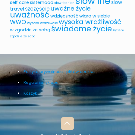
slow life
slow
self care
sisterhood
slow fashion
uważne życie
szczęście
travel
uważność
wdzięczność
wiara w siebie
wysoka wrażliwość
WWO
wysoka wrazliwosc
świadome życie
w zgodzie ze sobą
życie w
zgodzie ze soba
Polityka prywatności i plików cookies
Regulamin sklepu
Koszyk