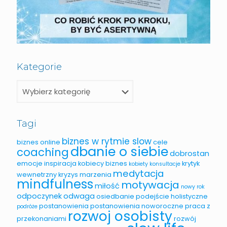
Kategorie
Tagi
biznes w rytmie slow
biznes online
cele
dbanie o siebie
coaching
dobrostan
emocje
inspiracja
kobiecy biznes
krytyk
kobiety
konsultacje
medytacja
wewnetrzny
kryzys
marzenia
mindfulness
motywacja
miłość
nowy rok
odpoczynek
odwaga
osiedbanie
podejście holistyczne
postanowienia
postanowienia noworoczne
praca z
podróże
rozwoj osobisty
przekonaniami
rozwój