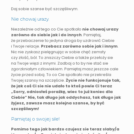
Daj sobie szanse być szczęśliwym.
Nie chowaj urazy.
Niezależnie od tego co Cie spotkało
nie chowaj urazy
zarówno do siebie jak i do innych
. Pamiętaj,
że przebaczenie to jedyna droga by uzdrowić Ciebie
i Twoje relacje.
Przebacz zarówno sobie jak i innym
.
Nic nie zyskasz pielęgnując w sobie chęć zemsty
czy złość, ból. To zniszczy Ciebie a także przełoży sie
na Twoje więzi z innymi. Zadbaj o to by nie stać sie
zgorzkniałym człowiekiem. Pamiętaj masz jeszcze cale
życie przed sobą. To co Cie spotkało nie przekreśla
Twojej szansy na szczęście.
Ż
ycie nie funkcjonuje tak,
że jak coś Ci sie nie udało to ktoś powie Ci teraz
„Sorry, odniosłeś porażkę, wiec to już koniec dla
Ciebie” Nie, tak długo jak oddychasz, tak długo jak
żyjesz, zawsze masz kolejna szanse, by być
szczęśliwym!
Pamiętaj o swojej sile!
Pomimo tego jak bardzo czujesz sie teraz slaby/a