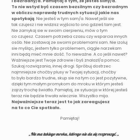
i bezradny/a. Pamiętaj o tym, że jesteś silny/a.
To nie wstyd być czasem bezsilnym czy bezradnym
w obliczu naprawdę trudnych sytuacji jakie nas
spotykają
. Nie jesteś w tym sam/a. Nawet jeśli sie
tak czujesz i nie widzisz wyjścia to ono gdzieś tam jest.
Nie zamykaj sie w swoim cierpieniu, mów o tym
co czujesz. Czasem potrzeba czasu czy wsparcia innych
osób. Nie zostawaj ze swoimi problemami sam. Nie izoluj
sie myśląc, jestem tylko problemem, ciągle narzekam
inni będą mieć mnie dość. To nieważne. A co jeśli nawet?
Ważniejsze jest Twoje zdrowie i byś znalazł/a pomoc.
Szukaj rozwiązania, innej drogi. Spróbuj dostrzec
najmniejsze choćby plusy w Twojej sytuacji, choćby
to było bardzo trudne, skup sie na tym co jest pozytywne,
dzięki tym małym promykom do mroku w którym jesteś
zajrzy trochę światła. Pamiętaj, ze sytuacja w której jesteś
teraz nie będzie trwała wiecznie. Wszystko mija.
Najważniejsze teraz jest to jak zareagujesz
na to co Cie spotkało.
Pamiętaj!
„Nie ma ta­kiego mro­ku, które­go nie da się rozproszyć. „