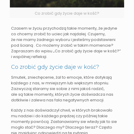
Co zrobić gdy życie daje w kość?
Czasem w życiu przychodzą takie momenty, że jedyne
co chcemy zrobić to uciec jak najdalej. Czujemy,
że nie mamy żadnego wyboru i jesteśmy podstawieni
pod ścianą . Co możemy zrobić w takim momencie?
Zapraszam do wpisu „Co zrobić gdy życie daje w kość?”
i wspólnej refleksji.
Co zrobić gdy życie daje w kość?
Smutek, zniechęcenie, żal to emocje, które dotykają
każdego z nas, w mniejszym lub większym stopniu.
Zazwyczaj staramy sie sobie z nimi jakoś radzić,
ale są takie momenty, których życie doświadcza nas
dotkliwie i zalewa nas fala negatywnych emocji.
Każdy z nas doświadczył chwil, w których brakowało
mu nadziei i do każdego prędzej czy później takie
momenty powrócą. Zastanawiamy sie wtedy jak to sie
mogło stać? Dlaczego my? Dlaczego teraz? Często
nie znajdując odpowiedzi na te pytania.