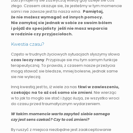
zatrzymujemy sie zazwyczaj wtedy gdy dzieje sie coś
złego. Czasem okazuje sie, że jesteśmy w tym momencie
sami i nie zawsze jest to nasza wina.
Pamiętaj,
że nie możesz wymagać od innych pomocy.
Nie zamykaj sie jednak w sobie ze swoim bólem
i pójdź do specjalisty jeśli nie masz wsparcia
w rodzinie czy przyjaciołach.
Kwestia czasu?
Często w trudnych życiowych sytuacjach słyszymy słowa
czas leczy rany
. Przypisuje sie mu tym samym funkcje
terapeutyczną. To prawda, z czasem nasze przeżycia
mogą stawać sie bledsze, mniej bolesne, jednak same
sie nie wyleczą.
Inną kwestią jest to, iż wiele za nas
tkwi w zawieszeniu,
czekając na to aż coś samo sie zmieni
. Nie wierząc
w to jak to mogło sie stać i żyjąc iluzja, ze wszystko wroci
do czasu przed traumatycznym wydarzeniem.
W takim momencie warto zapytać siebie samego
czy jest sens czekać? Czy to coś zmieni?
By ruszyć z miejsca niezbędne jest zaakceptowanie