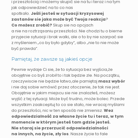
i przeszłością i możemy skupić sie na tu i teraz i na tym
jak odpowiedzieć na to co nas
spotkało.
Jeśli jesteś w sytuacji kryzysowej
zastanów sie jaka może być Twoja reakcja
?
Co możesz zrobić?
Skup sie na opcjach
a nie na roztrząsaniu przeszłości. Nie chodzi tu o bierne
przyjecie sytuacji i brak walki, ale o to by nie szarpać sie
z myśleniem „co by było gdyby”, albo „nie to nie może
być prawda”.
Pamiętaj, że zawsze są jakieś opcje
Pewnie wydaje Ci sie, że to sytuacja bez wyjścia,że
obojętnie co byś zrobił to i tak będzie zle. Na początku,
rzeczywiscie nie będzie łatwo,ale pamiętaj
masz wybór
i nie daj sobie wmówić przez otoczenie, że tak nie jest.
Obojętnie w jakim miejscu sie nie znalazłeś, możesz
wyjść z tej sytuacji. Może być trudno, może bolec. Przede
wszystkim zaakceptuj to co sie stało, nie wracaj myślami
do przeszłości, nic w ten sposób nie zmienisz.
Wez
odpowiedzialność za własne życie tu i teraz, w tym
momencie w którym jesteś tam gdzie jesteś.
Nie staraj sie przerzucić odpowiedzialności
na innych, na życie, zły los
. Nasze życie to fale