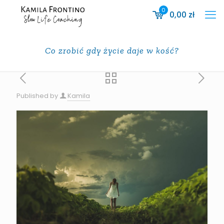
0
0,00
zł
Co zrobić gdy życie daje w kość?
Published by
Kamila