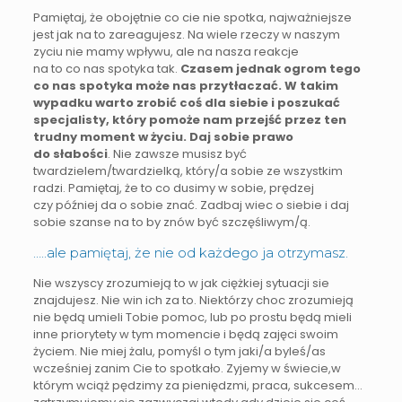
Pamiętaj, że obojętnie co cie nie spotka, najważniejsze
jest jak na to zareagujesz. Na wiele rzeczy w naszym
zyciu nie mamy wpływu, ale na nasza reakcje
na to co nas spotyka tak.
Czasem jednak ogrom tego
co nas spotyka może nas przytłaczać. W takim
wypadku warto zrobić coś dla siebie i poszukać
specjalisty, który pomoże nam przejść przez ten
trudny moment w życiu. Daj sobie prawo
do słabości
. Nie zawsze musisz być
twardzielem/twardzielką, który/a sobie ze wszystkim
radzi. Pamiętaj, że to co dusimy w sobie, prędzej
czy później da o sobie znać. Zadbaj wiec o siebie i daj
sobie szanse na to by znów być szczęśliwym/ą.
…..ale pamiętaj, że nie od każdego ja otrzymasz.
Nie wszyscy zrozumieją to w jak ciężkiej sytuacji sie
znajdujesz. Nie win ich za to. Niektórzy choc zrozumieją
nie będą umieli Tobie pomoc, lub po prostu będą mieli
inne priorytety w tym momencie i będą zajęci swoim
życiem. Nie miej żalu, pomyśl o tym jaki/a byleś/as
wcześniej zanim Cie to spotkało. Zyjemy w świecie,w
którym wciąż pędzimy za pieniędzmi, praca, sukcesem…