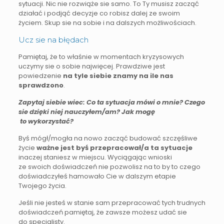
sytuacji. Nic nie rozwiąże sie samo. To Ty musisz zacząć
działać i podjąć decyzje co robisz dalej ze swoim
życiem. Skup sie na sobie i na dalszych możliwościach.
Ucz sie na błędach
Pamiętaj, że to właśnie w momentach kryzysowych
uczymy sie o sobie najwięcej. Prawdziwe jest
powiedzenie
na tyle siebie znamy na ile nas
sprawdzono
.
Zapytaj siebie wiec: Co ta sytuacja mówi o mnie? Czego
sie dzięki niej nauczyłem/am? Jak mogę
to wykorzystać?
Byś mógł/mogła na nowo zacząć budować szczęśliwe
życie
ważne jest byś przepracował/a ta sytuacje
inaczej staniesz w miejscu. Wyciągając wnioski
ze swoich doświadczeń nie pozwolisz na to by to czego
doświadczyłeś hamowało Cie w dalszym etapie
Twojego życia.
Jeśli nie jesteś w stanie sam przepracować tych trudnych
doświadczeń pamiętaj, że zawsze możesz udać sie
do specjalisty.