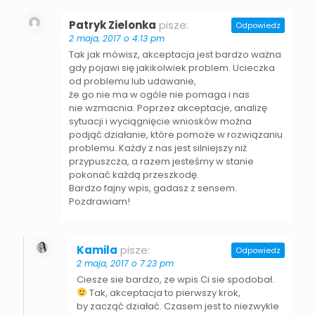
Patryk Zielonka
pisze:
Odpowiedz
2 maja, 2017 o 4:13 pm
Tak jak mówisz, akceptacja jest bardzo ważna
gdy pojawi się jakikolwiek problem. Ucieczka
od problemu lub udawanie,
że go nie ma w ogóle nie pomaga i nas
nie wzmacnia. Poprzez akceptacje, analizę
sytuacji i wyciągnięcie wniosków można
podjąć działanie, które pomoże w rozwiązaniu
problemu. Każdy z nas jest silniejszy niż
przypuszcza, a razem jesteśmy w stanie
pokonać każdą przeszkodę.
Bardzo fajny wpis, gadasz z sensem.
Pozdrawiam!
Kamila
pisze:
Odpowiedz
2 maja, 2017 o 7:23 pm
Ciesze sie bardzo, ze wpis Ci sie spodobał.
Tak, akceptacja to pierwszy krok,
by zacząć działać. Czasem jest to niezwykle