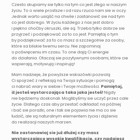
Czesto skupiamy sie tylko na tym co jest złego w naszym
życiu. To o wiele prostsze i od razu rzuca nam sie w oczy.
Jednak warto usiąść na chwile i zastanowić sie nad tym
co jest dobrego. W życiu każdego z nas jest dobro
i piękno choćby okruszki, ale są. Trzeba tylko dobrze sie
przyjrzeć i podziękować za to co jest. Pamiętaj o tym
by podziękować za to co masz a szczegolnie za osoby,
które sa bliskie twemu sercu. Nie zapominaj
o poświęceniu im czasu. To one dają Ci energie
do działania. Otaczaj sie pozytywnymi osobami, które cie
wspierają, motywują i inspirują!
Mam nadzieje, że powyższe wskazówki pozwolą
Ci spojrzeć z refleksją na Twoja sytuacje i pomogą
ci nabrać wiary w siebie i Twoje możliwości.
Pamiętaj,
iż jesteś wystarczająca taka jaka jesteś!
Nigdy
nie będziemy doskonali. Moglibyśmy sie uczyć przez cale
życie. Dlatego czas aby przestać odkładać na później
i bać sie porażki, one i tak sie pojawia nie ma co sie
łudzić, ale są naturalnym elementem życia i dążenia
do realizacji naszych marzen.
Nie zastanawiaj sie już dłużej czy masz
wystarczająco wysokie kwalifikacje, czy nadajesz