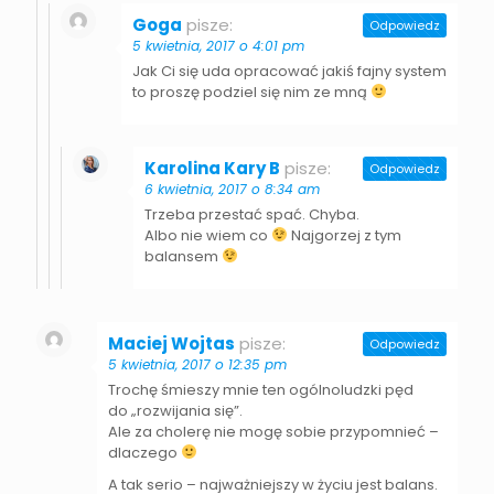
Goga
pisze:
Odpowiedz
5 kwietnia, 2017 o 4:01 pm
Jak Ci się uda opracować jakiś fajny system
to proszę podziel się nim ze mną
Karolina Kary B
pisze:
Odpowiedz
6 kwietnia, 2017 o 8:34 am
Trzeba przestać spać. Chyba.
Albo nie wiem co
Najgorzej z tym
balansem
Maciej Wojtas
pisze:
Odpowiedz
5 kwietnia, 2017 o 12:35 pm
Trochę śmieszy mnie ten ogólnoludzki pęd
do „rozwijania się”.
Ale za cholerę nie mogę sobie przypomnieć –
dlaczego
A tak serio – najważniejszy w życiu jest balans.