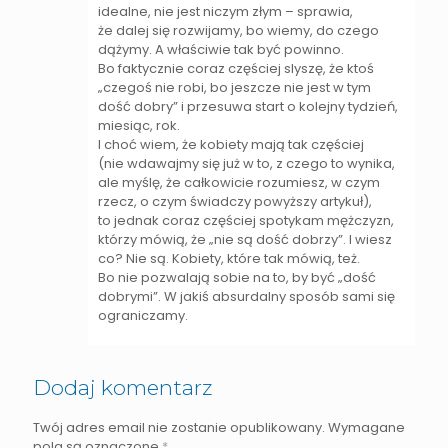
idealne, nie jest niczym złym – sprawia,
że dalej się rozwijamy, bo wiemy, do czego
dążymy. A właściwie tak być powinno.
Bo faktycznie coraz częściej slyszę, że ktoś
„czegoś nie robi, bo jeszcze nie jest w tym
dość dobry” i przesuwa start o kolejny tydzień,
miesiąc, rok.
I choć wiem, że kobiety mają tak częściej
(nie wdawajmy się już w to, z czego to wynika,
ale myślę, że całkowicie rozumiesz, w czym
rzecz, o czym świadczy powyższy artykuł),
to jednak coraz częściej spotykam mężczyzn,
którzy mówią, że „nie są dość dobrzy”. I wiesz
co? Nie są. Kobiety, które tak mówią, też.
Bo nie pozwalają sobie na to, by być „dość
dobrymi”. W jakiś absurdalny sposób sami się
ograniczamy.
Dodaj komentarz
Twój adres email nie zostanie opublikowany.
Wymagane
pola są oznaczone
*