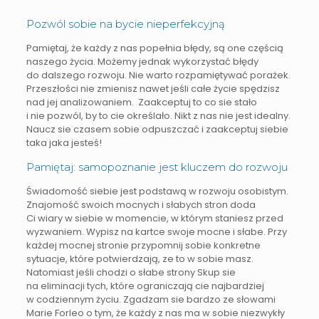
Pozwól sobie na bycie nieperfekcyjną
Pamiętaj, że każdy z nas popełnia błędy, są one częścią
naszego życia. Możemy jednak wykorzystać błędy
do dalszego rozwoju. Nie warto rozpamiętywać porażek.
Przeszłości nie zmienisz nawet jeśli całe życie spędzisz
nad jej analizowaniem. Zaakceptuj to co sie stało
i nie pozwól, by to cie określało. Nikt z nas nie jest idealny.
Naucz sie czasem sobie odpuszczać i zaakceptuj siebie
taka jaka jesteś!
Pamiętaj: samopoznanie jest kluczem do rozwoju
Świadomość siebie jest podstawą w rozwoju osobistym.
Znajomość swoich mocnych i słabych stron doda
Ci wiary w siebie w momencie, w którym staniesz przed
wyzwaniem. Wypisz na kartce swoje mocne i słabe. Przy
każdej mocnej stronie przypomnij sobie konkretne
sytuacje, które potwierdzają, ze to w sobie masz.
Natomiast jeśli chodzi o słabe strony Skup sie
na eliminacji tych, które ograniczają cie najbardziej
w codziennym życiu. Zgadzam sie bardzo ze słowami
Marie Forleo o tym, że każdy z nas ma w sobie niezwykły