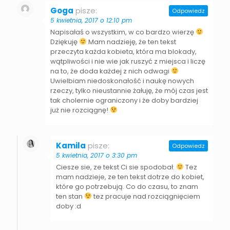
Goga
pisze:
Odpowiedz
5 kwietnia, 2017 o 12:10 pm
Napisałaś o wszystkim, w co bardzo wierzę
Dziękuję
Mam nadzieję, że ten tekst
przeczyta każda kobieta, która ma blokady,
wątpliwości i nie wie jak ruszyć z miejsca i liczę
na to, że doda każdej z nich odwagi
Uwielbiam niedoskonałość i naukę nowych
rzeczy, tylko nieustannie żałuję, że mój czas jest
tak cholernie ograniczony i że doby bardziej
już nie rozciągnę!
Kamila
pisze:
Odpowiedz
5 kwietnia, 2017 o 3:30 pm
Ciesze sie, ze tekst Ci sie spodobał.
Tez
mam nadzieje, ze ten tekst dotrze do kobiet,
które go potrzebują. Co do czasu, to znam
ten stan
tez pracuje nad rozciągnięciem
doby :d