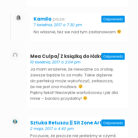
Kamila
pisze:
Odpowiedz
7 kwietnia, 2017 o 7:30 pm
No własnie, tez sie nad tym zastanawiam
Mea Culpa/ Z książką do łóżka
pisze:
Odpowiedz
10 kwietnia, 2017 o 2:04 pm
Ja mam wrażenie, że nieważne co zrobię,
zawsze będzie to za mało. Takie dążenie
do perfekcji może wykończyć, zwłaszcza,
że nie jest ona możliwa.
Piękny tekst! Niezwykle wartościowy i jak dla
mnie – bardzo przydatny!
Sztuka Retuszu || Sit Zone Art
pisze:
Odpowiedz
2 maja, 2017 o 4:40 pm
Poczucie, że jeszcze nie jesteśmy w czymś