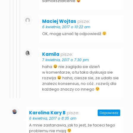
samokształcenie
Maciej Wojtas
pisze:
6 kwietnia, 2017 o 10:22 am
OK, mogę uznać tę odpowiedź
Kamila
pisze:
7 kwietnia, 2017 o 7:30 pm
haha
nie zagląda sie dzień
w komentarze, a tu taka dyskusja sie
rozwija
haha, ciesze sie, ze udało sie
znalezc konsensus, no cóż…rozwój dla
każdego znaczy co innego
Karolina Kary B
pisze:
Odpowiedz
6 kwietnia, 2017 o 8:35 am
A mnie zastanawia, jak to jest, że faceci tego
problemu nie mają