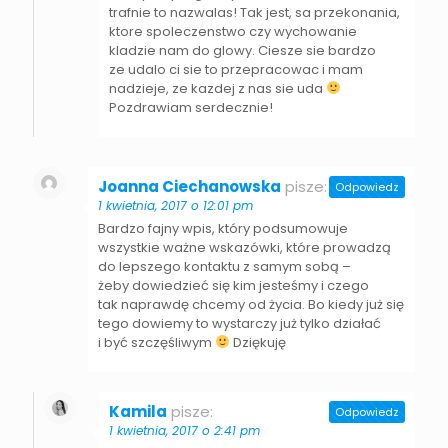
trafnie to nazwalas! Tak jest, sa przekonania,
ktore spoleczenstwo czy wychowanie
kladzie nam do glowy. Ciesze sie bardzo
ze udalo ci sie to przepracowac i mam
nadzieje, ze kazdej z nas sie uda
Pozdrawiam serdecznie!
Joanna Ciechanowska
pisze:
Odpowiedz
1 kwietnia, 2017 o 12:01 pm
Bardzo fajny wpis, który podsumowuje
wszystkie ważne wskazówki, które prowadzą
do lepszego kontaktu z samym sobą –
żeby dowiedzieć się kim jesteśmy i czego
tak naprawdę chcemy od życia. Bo kiedy już się
tego dowiemy to wystarczy już tylko działać
i być szczęśliwym
Dziękuję
Kamila
pisze:
Odpowiedz
1 kwietnia, 2017 o 2:41 pm