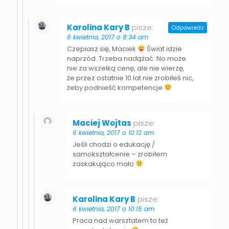
Karolina Kary B
pisze:
Odpowiedz
6 kwietnia, 2017 o 8:34 am
Czepiasz się, Maciek
Świat idzie
naprzód. Trzeba nadążać. No może
nie za wszelką cenę, ale nie wierzę,
że przez ostatnie 10 lat nie zrobiłeś nic,
żeby podnieść kompetencje
Maciej Wojtas
pisze:
6 kwietnia, 2017 o 10:12 am
Jeśli chodzi o edukację /
samokształcenie – zrobiłem
zaskakująco mało
Karolina Kary B
pisze:
6 kwietnia, 2017 o 10:15 am
Praca nad warsztatem to też