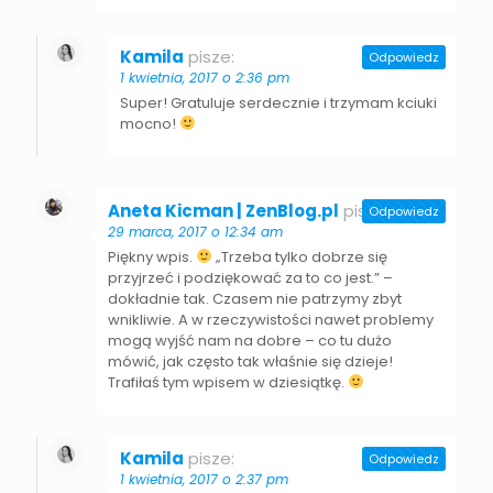
Kamila
pisze:
Odpowiedz
1 kwietnia, 2017 o 2:36 pm
Super! Gratuluje serdecznie i trzymam kciuki
mocno!
Aneta Kicman | ZenBlog.pl
pisze:
Odpowiedz
29 marca, 2017 o 12:34 am
Piękny wpis.
„Trzeba tylko dobrze się
przyjrzeć i podziękować za to co jest.” –
dokładnie tak. Czasem nie patrzymy zbyt
wnikliwie. A w rzeczywistości nawet problemy
mogą wyjść nam na dobre – co tu dużo
mówić, jak często tak właśnie się dzieje!
Trafiłaś tym wpisem w dziesiątkę.
Kamila
pisze:
Odpowiedz
1 kwietnia, 2017 o 2:37 pm