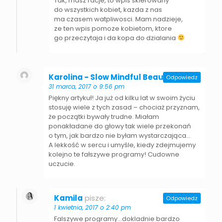
Tak, masz racje, to wpis skierowany
do wszystkich kobiet, kazda z nas
ma czasem watpliwosci. Mam nadzieje,
ze ten wpis pomoze kobietom, ktore
go przeczytaja i da kopa do dzialania
Karolina - Slow Mindful Beauty
pisze:
Odpowiedz
31 marca, 2017 o 9:56 pm
Piękny artykuł! Ja już od kilku lat w swoim życiu
stosuję wiele z tych zasad – chociaż przyznam,
że początki bywały trudne. Miałam
ponakładane do głowy tak wiele przekonań
o tym, jak bardzo nie byłam wystarczająca…
A lekkość w sercu i umyśle, kiedy zdejmujemy
kolejno te fałszywe programy! Cudowne
uczucie.
Kamila
pisze:
Odpowiedz
1 kwietnia, 2017 o 2:40 pm
Falszywe programy…dokladnie bardzo