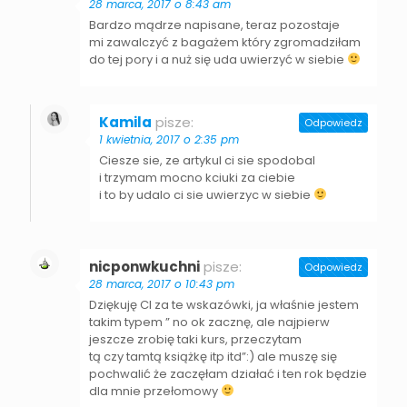
28 marca, 2017 o 8:43 am
Bardzo mądrze napisane, teraz pozostaje
mi zawalczyć z bagażem który zgromadziłam
do tej pory i a nuż się uda uwierzyć w siebie
Kamila
pisze:
Odpowiedz
1 kwietnia, 2017 o 2:35 pm
Ciesze sie, ze artykul ci sie spodobal
i trzymam mocno kciuki za ciebie
i to by udalo ci sie uwierzyc w siebie
nicponwkuchni
pisze:
Odpowiedz
28 marca, 2017 o 10:43 pm
Dziękuję CI za te wskazówki, ja właśnie jestem
takim typem ” no ok zacznę, ale najpierw
jeszcze zrobię taki kurs, przeczytam
tą czy tamtą książkę itp itd”:) ale muszę się
pochwalić że zaczęłam działać i ten rok będzie
dla mnie przełomowy