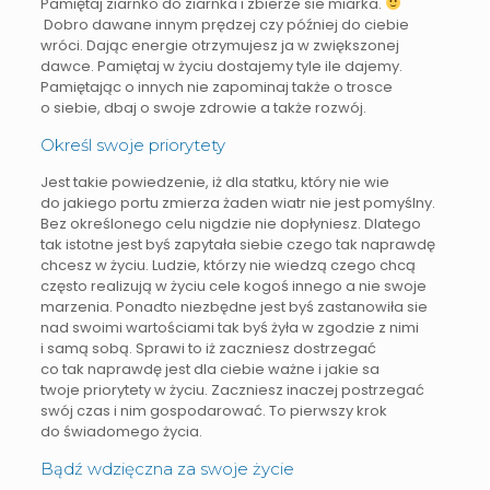
Pamiętaj ziarnko do ziarnka i zbierze sie miarka.
Dobro dawane innym prędzej czy później do ciebie
wróci. Dając energie otrzymujesz ja w zwiększonej
dawce. Pamiętaj w życiu dostajemy tyle ile dajemy.
Pamiętając o innych nie zapominaj także o trosce
o siebie, dbaj o swoje zdrowie a także rozwój.
Określ swoje priorytety
Jest takie powiedzenie, iż dla statku, który nie wie
do jakiego portu zmierza żaden wiatr nie jest pomyślny.
Bez określonego celu nigdzie nie dopłyniesz. Dlatego
tak istotne jest byś zapytała siebie czego tak naprawdę
chcesz w życiu. Ludzie, którzy nie wiedzą czego chcą
często realizują w życiu cele kogoś innego a nie swoje
marzenia. Ponadto niezbędne jest byś zastanowiła sie
nad swoimi wartościami tak byś żyła w zgodzie z nimi
i samą sobą. Sprawi to iż zaczniesz dostrzegać
co tak naprawdę jest dla ciebie ważne i jakie sa
twoje priorytety w życiu. Zaczniesz inaczej postrzegać
swój czas i nim gospodarować. To pierwszy krok
do świadomego życia.
Bądź wdzięczna za swoje życie