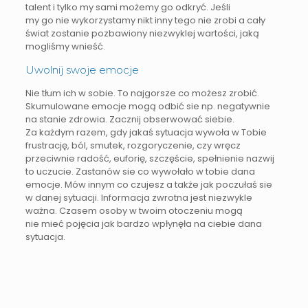
talent i tylko my sami możemy go odkryć. Jeśli
my go nie wykorzystamy nikt inny tego nie zrobi a cały
świat zostanie pozbawiony niezwyklej wartości, jaką
mogliśmy wnieść.
Uwolnij swoje emocje
Nie tłum ich w sobie. To najgorsze co możesz zrobić.
Skumulowane emocje mogą odbić sie np. negatywnie
na stanie zdrowia. Zacznij obserwować siebie.
Za każdym razem, gdy jakaś sytuacja wywoła w Tobie
frustrację, ból, smutek, rozgoryczenie, czy wręcz
przeciwnie radość, euforię, szczęście, spełnienie nazwij
to uczucie. Zastanów sie co wywołało w tobie dana
emocje. Mów innym co czujesz a także jak poczułaś sie
w danej sytuacji. Informacja zwrotna jest niezwykle
ważna. Czasem osoby w twoim otoczeniu mogą
nie mieć pojęcia jak bardzo wpłynęła na ciebie dana
sytuacja.