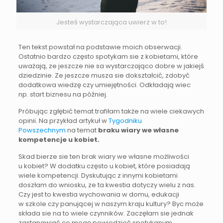
Jesteś wystarczająca uwierz w to!
Ten tekst powstał na podstawie moich obserwacji.
Ostatnio bardzo często spotykam sie z kobietami, które
uważają, ze jeszcze nie sa wystarczająco dobre w jakiejś
dziedzinie. Ze jeszcze musza sie dokształcić, zdobyć
dodatkowa wiedzę czy umiejętności. Odkładają wiec
np. start biznesu na później.
Próbując zgłębić temat trafiłam także na wiele ciekawych
opinii. Na przykład artykuł w
Tygodniku
Powszechnym
na temat
braku wiary we własne
kompetencje u kobiet.
Skad bierze sie ten brak wiary we własne możliwości
u kobiet? W dodatku często u kobiet, które posiadają
wiele kompetencji. Dyskutując z innymi kobietami
doszłam do wniosku, ze ta kwestia dotyczy wielu z nas.
Czy jest to kwestia wychowania w domu, edukacji
w szkole czy panującej w naszym kraju kultury? Byc może
składa sie na to wiele czynników. Zaczęłam sie jednak
zastanawiać co mogę powiedzieć spotykanym