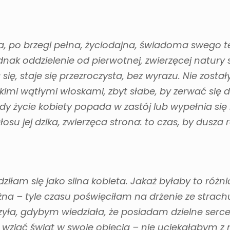
a, po brzegi pełna, życiodajna, świadoma swego t
nak oddzielenie od pierwotnej, zwierzęcej natury 
ię, staje się przezroczysta, bez wyrazu. Nie zosta
imi wątłymi włoskami, zbyt słabe, by zerwać się d
dy życie kobiety popada w zastój lub wypełnia się
su jej dzika, zwierzęca strona: to czas, by dusza r
iłam się jako silna kobieta. Jakaż byłaby to różni
a – tyle czasu poświęciłam na drżenie ze strachu.
zyła, gdybym wiedziała, że posiadam dzielne serc
 wziąć świat w swoje objęcia – nie uciekałabym z 