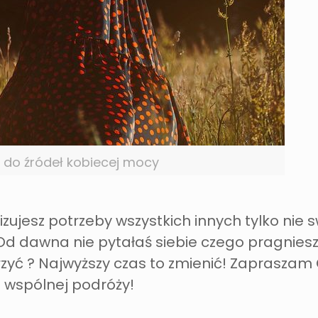
 do źródeł kobiecej mocy
lizujesz potrzeby wszystkich innych tylko nie 
Od dawna nie pytałaś siebie czego pragniesz
rzyć ? Najwyższy czas to zmienić! Zapraszam 
 wspólnej podróży!