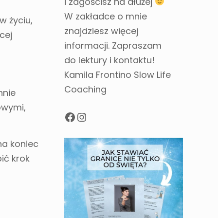
i zagościsz na dłużej
W zakładce o mnie
w życiu,
znajdziesz więcej
cej
informacji. Zapraszam
do lektury i kontaktu!
Kamila Frontino Slow Life
Coaching
nnie
owymi,
na koniec
ić krok