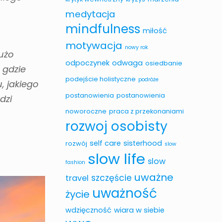
medytacja
mindfulness
miłość
motywacja
nowy rok
dużo
odpoczynek
odwaga
osiedbanie
 gdzie
podejście holistyczne
podróże
, jakiego
postanowienia
postanowienia
dzi
noworoczne
praca z przekonaniami
rozwoj osobisty
self care
sisterhood
rozwój
slow
slow life
slow
fashion
uważne
szczęście
travel
uważność
życie
wdzięczność
wiara w siebie