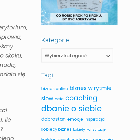
erytorium,
sprawia,
Kategorie
łyśmy
o skoku,
 nudą,
ozlała się
Tagi
biznes w rytmie
biznes online
coaching
slow
cele
dbanie o siebie
ca!
 Ile
dobrostan
emocje
inspiracja
e?
kobiecy biznes
kobiety
konsultacje
niego
krytyk wewnetrzny
kryzys
marzenia