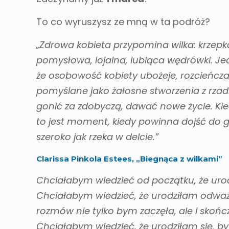
To co wyruszysz ze mną w ta podróż?
„Zdrowa kobieta przypomina wilka: krzepk
pomysłowa, lojalna, lubiąca wędrówki. Jed
że osobowość kobiety ubożeje, rozcieńcza s
pomyślane jako żałosne stworzenia z rzadk
gonić za zdobyczą, dawać nowe życie. Kie
to jest moment, kiedy powinna dojść do gło
szeroko jak rzeka w delcie.”
Clarissa Pinkola Estees, „Biegnąca z wilkami”
Chciałabym wiedzieć od początku, że urodz
Chciałabym wiedzieć, że urodziłam odważn
rozmów nie tylko bym zaczęła, ale i skońc
Chciałabym wiedzieć, że urodziłam się, by