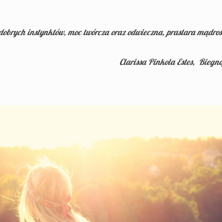
 dobrych instynktów, moc twórcza oraz odwieczna, prastara mądroś
Clarissa Pinkola Estes, Biegn