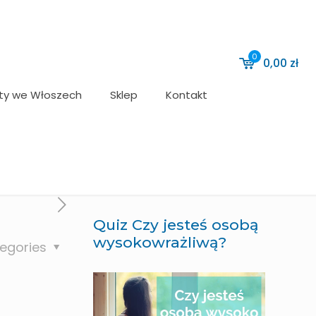
0
0,00
zł
ty we Włoszech
Sklep
Kontakt
Quiz Czy jesteś osobą
wysokowrażliwą?
egories