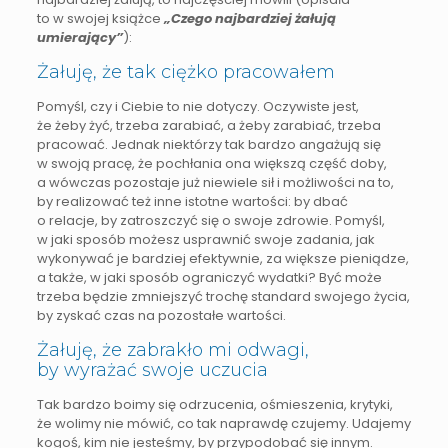
to w swojej książce
„Czego najbardziej żałują
umierający”
):
Żałuję, że tak ciężko pracowałem
Pomyśl, czy i Ciebie to nie dotyczy. Oczywiste jest,
że żeby żyć, trzeba zarabiać, a żeby zarabiać, trzeba
pracować. Jednak niektórzy tak bardzo angażują się
w swoją pracę, że pochłania ona większą część doby,
a wówczas pozostaje już niewiele sił i możliwości na to,
by realizować też inne istotne wartości: by dbać
o relacje, by zatroszczyć się o swoje zdrowie. Pomyśl,
w jaki sposób możesz usprawnić swoje zadania, jak
wykonywać je bardziej efektywnie, za większe pieniądze,
a także, w jaki sposób ograniczyć wydatki? Być może
trzeba będzie zmniejszyć trochę standard swojego życia,
by zyskać czas na pozostałe wartości.
Żałuję, że zabrakło mi odwagi,
by wyrażać swoje uczucia
Tak bardzo boimy się odrzucenia, ośmieszenia, krytyki,
że wolimy nie mówić, co tak naprawdę czujemy. Udajemy
kogoś, kim nie jesteśmy, by przypodobać się innym.