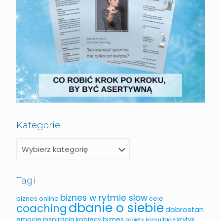
Kategorie
Tagi
biznes w rytmie slow
biznes online
cele
dbanie o siebie
coaching
dobrostan
emocje
inspiracja
kobiecy biznes
krytyk
kobiety
konsultacje