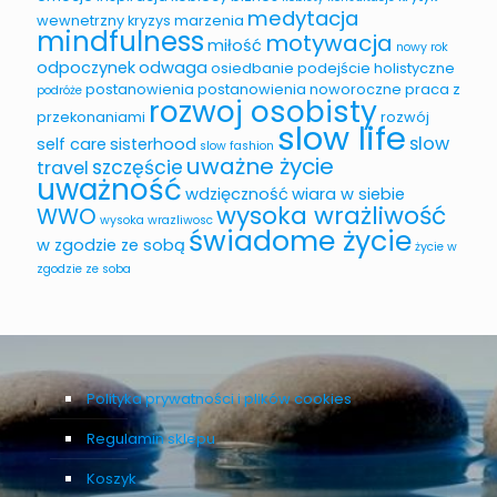
medytacja
wewnetrzny
kryzys
marzenia
mindfulness
motywacja
miłość
nowy rok
odpoczynek
odwaga
osiedbanie
podejście holistyczne
postanowienia
postanowienia noworoczne
praca z
podróże
rozwoj osobisty
przekonaniami
rozwój
slow life
slow
self care
sisterhood
slow fashion
uważne życie
szczęście
travel
uważność
wdzięczność
wiara w siebie
wysoka wrażliwość
WWO
wysoka wrazliwosc
świadome życie
w zgodzie ze sobą
życie w
zgodzie ze soba
Polityka prywatności i plików cookies
Regulamin sklepu
Koszyk