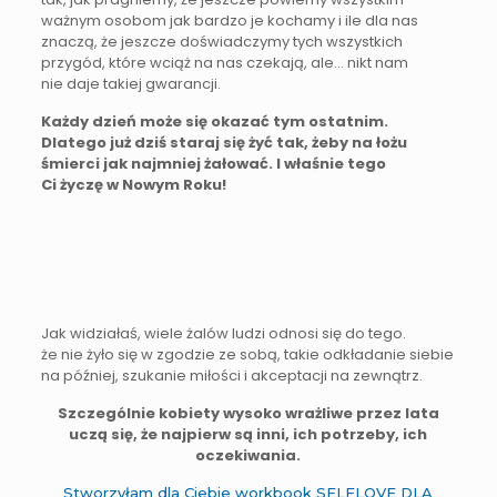
ważnym osobom jak bardzo je kochamy i ile dla nas
znaczą, że jeszcze doświadczymy tych wszystkich
przygód, które wciąż na nas czekają, ale… nikt nam
nie daje takiej gwarancji.
Każdy dzień może się okazać tym ostatnim.
Dlatego już dziś staraj się żyć tak, żeby na łożu
śmierci jak najmniej żałować. I właśnie tego
Ci życzę w Nowym Roku!
Jak widziałaś, wiele żalów ludzi odnosi się do tego.
że nie żyło się w zgodzie ze sobą, takie odkładanie siebie
na później, szukanie miłości i akceptacji na zewnątrz.
Szczególnie kobiety wysoko wrażliwe przez lata
uczą się, że najpierw są inni, ich potrzeby, ich
oczekiwania.
Stworzyłam dla Ciebie
workbook SELFLOVE DLA