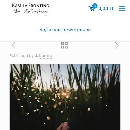
0
0,00
zł
Refleksja noworoczna
Published by
Kamila