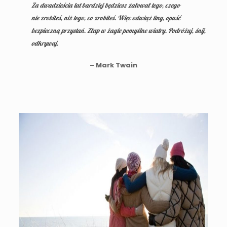
Za dwadzieścia lat bardziej będziesz żałował tego,
czego
nie zrobiłeś, niż tego, co zrobiłeś. Więc odwiąż liny, opuść
bezpieczną przystań. Złap w żagle pomyślne wiatry. Podróżuj, śnij,
odkrywaj.
– Mark Twain