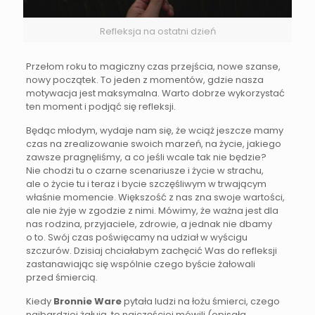
Refleksja na ostatni dzień
Przełom roku to magiczny czas przejścia, nowe szanse,
nowy początek. To jeden z momentów, gdzie nasza
motywacja jest maksymalna. Warto dobrze wykorzystać
ten moment i podjąć się refleksji.
Będąc młodym, wydaje nam się, że wciąż jeszcze mamy
czas na zrealizowanie swoich marzeń, na życie, jakiego
zawsze pragnęliśmy, a co jeśli wcale tak nie będzie?
Nie chodzi tu o czarne scenariusze i życie w strachu,
ale o życie tu i teraz i bycie szczęśliwym w trwającym
właśnie momencie. Większość z nas zna swoje wartości,
ale nie żyje w zgodzie z nimi. Mówimy, że ważna jest dla
nas rodzina, przyjaciele, zdrowie, a jednak nie dbamy
o to. Swój czas poświęcamy na udział w wyścigu
szczurów. Dzisiaj chciałabym zachęcić Was do refleksji
zastanawiając się wspólnie czego byście żałowali
przed śmiercią.
Kiedy
Bronnie Ware
pytała ludzi na łożu śmierci, czego
najbardziej żałują, to najczęściej mówili (opisała