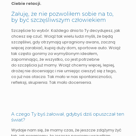
Ciebie relacji.
Żałuję, że nie pozwoliłem sobie na to,
by być szczęśliwszym człowiekiem
Szczęście to wybór. Każdego dnia to Ty decydujesz, jak
chcesz się czuć. Wciąż tak wielu ludzi myśli, że będą
szczęśliwi, gdy otrzymają upragniony awans, zaczną
więcej zarabiać, kupią duży dom, sportowe auto. Wciąż
tak często gonimy za wymyślonym ideałem,
zapominając, że wszystko, co jest potrzebne
do szczęścia już mamy. Wciąż chcemy więcej, lepiej,
drożej nie doceniając i nie umiejąc cieszyć się z tego,
co już nas otacza. Tak mało w nas spontaniczności,
refleksji, skupienia. Tak mało docenienia.
A czego Ty byś żałował, gdybyś dziś opuszczał ten
świat?
Wydaje nam się, że mamy czas, że jeszcze zdążymy żyć
tak, jak pragniemy, że jeszcze powiemy wszystkim