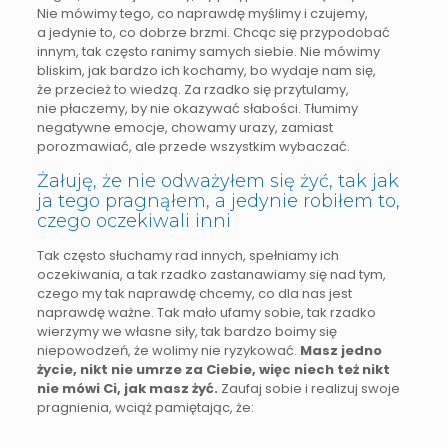
Nie mówimy tego, co naprawdę myślimy i czujemy,
a jedynie to, co dobrze brzmi. Chcąc się przypodobać
innym, tak często ranimy samych siebie. Nie mówimy
bliskim, jak bardzo ich kochamy, bo wydaje nam się,
że przecież to wiedzą. Za rzadko się przytulamy,
nie płaczemy, by nie okazywać słabości. Tłumimy
negatywne emocje, chowamy urazy, zamiast
porozmawiać, ale przede wszystkim wybaczać.
Żałuję, że nie odważyłem się żyć, tak jak
ja tego pragnąłem, a jedynie robiłem to,
czego oczekiwali inni
Tak często słuchamy rad innych, spełniamy ich
oczekiwania, a tak rzadko zastanawiamy się nad tym,
czego my tak naprawdę chcemy, co dla nas jest
naprawdę ważne. Tak mało ufamy sobie, tak rzadko
wierzymy we własne siły, tak bardzo boimy się
niepowodzeń, że wolimy nie ryzykować.
Masz jedno
życie, nikt nie umrze za Ciebie, więc niech też nikt
nie mówi Ci, jak masz żyć.
Zaufaj sobie i realizuj swoje
pragnienia, wciąż pamiętając, że: