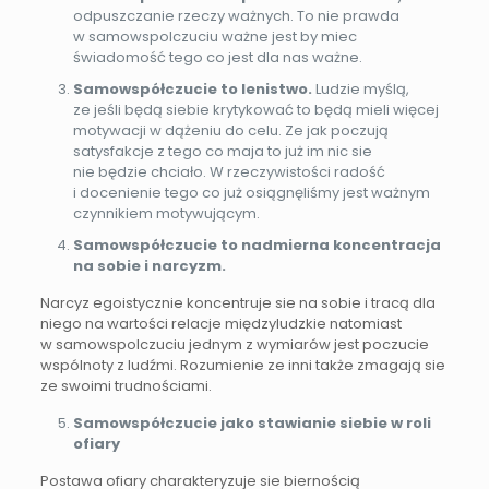
odpuszczanie rzeczy ważnych. To nie prawda
w samowspolczuciu ważne jest by miec
świadomość tego co jest dla nas ważne.
Samowspółczucie to lenistwo.
Ludzie myślą,
ze jeśli będą siebie krytykować to będą mieli więcej
motywacji w dążeniu do celu. Ze jak poczują
satysfakcje z tego co maja to już im nic sie
nie będzie chciało. W rzeczywistości radość
i docenienie tego co już osiągnęliśmy jest ważnym
czynnikiem motywującym.
Samowspółczucie to nadmierna koncentracja
na sobie i narcyzm.
Narcyz egoistycznie koncentruje sie na sobie i tracą dla
niego na wartości relacje międzyludzkie natomiast
w samowspolczuciu jednym z wymiarów jest poczucie
wspólnoty z ludźmi. Rozumienie ze inni także zmagają sie
ze swoimi trudnościami.
Samowspółczucie jako stawianie siebie w roli
ofiary
Postawa ofiary charakteryzuje sie biernością