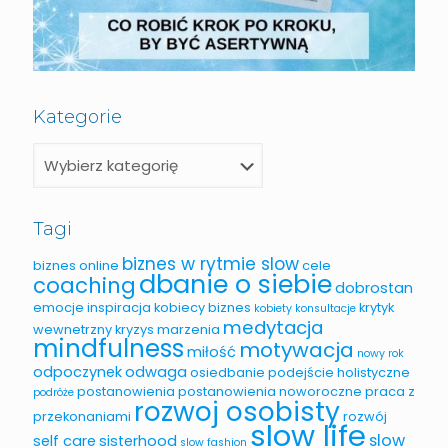
Kategorie
Tagi
biznes w rytmie slow
biznes online
cele
dbanie o siebie
coaching
dobrostan
emocje
inspiracja
kobiecy biznes
krytyk
kobiety
konsultacje
medytacja
wewnetrzny
kryzys
marzenia
mindfulness
motywacja
miłość
nowy rok
odpoczynek
odwaga
osiedbanie
podejście holistyczne
postanowienia
postanowienia noworoczne
praca z
podróże
rozwoj osobisty
przekonaniami
rozwój
slow life
slow
self care
sisterhood
slow fashion