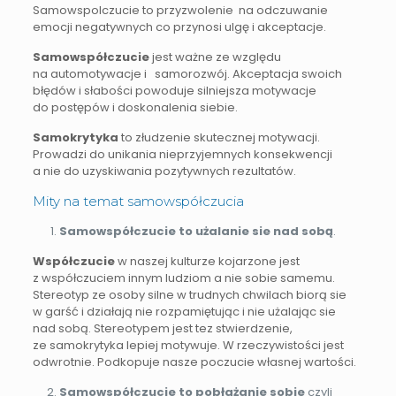
Samowspolczucie to przyzwolenie na odczuwanie
emocji negatywnych co przynosi ulgę i akceptacje.
Samowspółczucie
jest ważne ze względu
na automotywacje i samorozwój. Akceptacja swoich
błędów i słabości powoduje silniejsza motywacje
do postępów i doskonalenia siebie.
Samokrytyka
to złudzenie skutecznej motywacji.
Prowadzi do unikania nieprzyjemnych konsekwencji
a nie do uzyskiwania pozytywnych rezultatów.
Mity na temat samowspółczucia
Samowspółczucie to użalanie sie nad sobą
.
Współczucie
w naszej kulturze kojarzone jest
z współczuciem innym ludziom a nie sobie samemu.
Stereotyp ze osoby silne w trudnych chwilach biorą sie
w garść i działają nie rozpamiętując i nie użalając sie
nad sobą. Stereotypem jest tez stwierdzenie,
ze samokrytyka lepiej motywuje. W rzeczywistości jest
odwrotnie. Podkopuje nasze poczucie własnej wartości.
Samowspółczucie to pobłażanie sobie
czyli