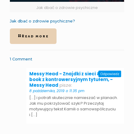
Jak dbać o zdrowie psychiczne
Jak dbać o zdrowie psychiczne?
Read more
1 Comment
Messy Head - Znajdki z sieci #9: E-
Odpowiedz
book z kontrowersyjnym tytułem, -
Messy Head
pisze:
8 października, 2019 o 11:35 pm
[…] i potrafi skutecznie namieszać w planach.
Jak mu pokrzyżować szyki? Przeczytaj
motywujący tekst Kamili o samowspółczuciu
i […]