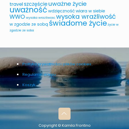
uważne życie
szczęście
travel
uważność
wdzięczność
wiara w siebie
wysoka wrażliwość
WWO
wysoka wrazliwosc
świadome życie
w zgodzie ze sobą
życie w
zgodzie ze soba
Polityka prywatności i plików cookies
Regulamin sklepu
Koszyk
Copyright © Kamila Frontino