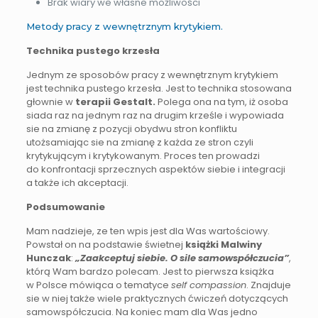
Brak wiary we własne możliwości
Metody pracy z wewnętrznym krytykiem.
Technika pustego krzesła
Jednym ze sposobów pracy z wewnętrznym krytykiem
jest technika pustego krzesła. Jest to technika stosowana
głownie w
terapii Gestalt.
Polega ona na tym, iż osoba
siada raz na jednym raz na drugim krześle i wypowiada
sie na zmianę z pozycji obydwu stron konfliktu
utożsamiając sie na zmianę z każda ze stron czyli
krytykującym i krytykowanym. Proces ten prowadzi
do konfrontacji sprzecznych aspektów siebie i integracji
a także ich akceptacji.
Podsumowanie
Mam nadzieje, ze ten wpis jest dla Was wartościowy.
Powstał on na podstawie świetnej
książki Malwiny
Hunczak
:
„Zaakceptuj siebie. O sile samowspółczucia”
,
którą Wam bardzo polecam. Jest to pierwsza książka
w Polsce mówiąca o tematyce
self compassion
. Znajduje
sie w niej także wiele praktycznych ćwiczeń dotyczących
samowspółczucia. Na koniec mam dla Was jedno