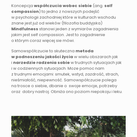
Koncepcja
współczucia wobec siebie
(ang.
self
compassion
) to jedno z nowszych podejść
w psychologii zachodniej które w kulturach wschodu
znane jest już od wieków (filozofia buddyjska)
Mindfulness
stanowi jeden z wymiarów zagadnienia
jakim jest self compassion. Jest to zagadnienie
o którym coraz więcej sie mówi.
Samowspółczucie to skuteczna
metoda
w podnoszeniu jakości życia
w wielu obszarach jak
i
narzedzie radzenia sobie
w trudnych sytuacjach jak
i w codziennych sytuacjach. Moze pomoc nam
z trudnymi emocjami: smutek, wstyd, zazdrość, strach,
nieśmiałość, niepewność. Samowspółczucie polega
na trosce o siebie, dbanie o swoje emocje, potrzeby
oraz dobry nastroj. Obniża ono poziom niepokoju i leku.