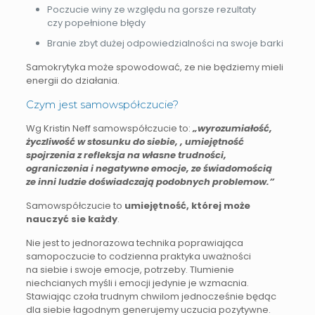
Poczucie winy ze względu na gorsze rezultaty
czy popełnione błędy
Branie zbyt dużej odpowiedzialności na swoje barki
Samokrytyka może spowodować, ze nie będziemy mieli
energii do działania.
Czym jest samowspółczucie?
Wg Kristin Neff samowspółczucie to:
„wyrozumiałość,
życzliwość w stosunku do siebie, , umiejętność
spojrzenia z refleksja na własne trudności,
ograniczenia i negatywne emocje, ze świadomością
ze inni ludzie doświadczają podobnych problemow.”
Samowspółczucie to
umiejętność, której może
nauczyć sie każdy
.
Nie jest to jednorazowa technika poprawiająca
samopoczucie to codzienna praktyka uważności
na siebie i swoje emocje, potrzeby. Tlumienie
niechcianych myśli i emocji jedynie je wzmacnia.
Stawiając czoła trudnym chwilom jednocześnie będąc
dla siebie łagodnym generujemy uczucia pozytywne.