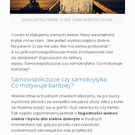
ZAAKCEPTUJ SIEBIE. O SILE SAMOWSPÓŁCZUCIA.
Czesto krytykujemy samych siebie. Nasz wewnętrzny
krytyk mówi nam: „Nie jesteś wystarczająco dobra.
Na pewno Ci sie nie uda. Nie ma sensu próbować.”.
A co jeśli samowspółczucie może zmotywować nas
do działania? Zapraszam do lektury
wpisu: Samowspółczucie czy samokrytyka. Co motywuje
bardziej?
Samowspółczucie czy samokrytyka.
Co motywuje bardziej?
Wielokrotnie w trudnych chwilach słyszymy, ze po burzy
wychodzi słonce i ze wszystko sie jakoś ułoży. Albo z kolei
ze musimy wziąć sie w garść i być silne bo to czy tamto.
Tak często zapominamy jednak o
łagodności wobec
siebie i byciu dla siebie dobrym
w trudnych
momentach lub gdy po prostu rzeczywistość
codziennych obowiązków nas przytłacza.